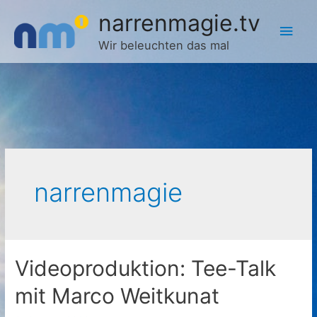
Zum
narrenmagie.tv
Hau
Inhalt
springen
Wir beleuchten das mal
narrenmagie
Videoproduktion: Tee-Talk
mit Marco Weitkunat